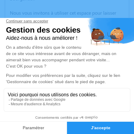
Nous vous invitons à utiliser cet espace pour laisser
vos condoléances, partager des photos souvenirs, une
anecdote ou exprimer vos pensées à travers des
poèmes ou des textes. Cet endroit est un lieu
d'expression dédié à honorer la mémoire d’Anne-
Marie CAMPOS.
Un service de plantation d’arbre hommage est
disponible ici
.
Je rends hommage
Cérémonie religieuse
jeudi 13 mars 2025 à 14h00
9
Église de Évaux-les-Bains
23110 Évaux-les-Bains
Faire-part
Hommages