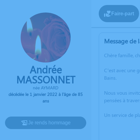
Faire-part
Message de l
Chère famille, c
Andrée
C’est avec une 
MASSONNET
Bains.
née AYMARD
Nous vous invito
décédée le 1 janvier 2022 à l'âge de 85
pensées à trave
ans
Un service de p
Je rends hommage