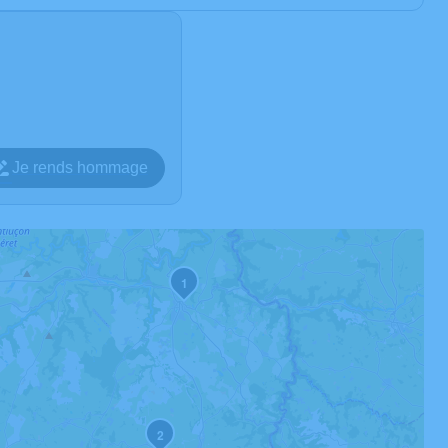
Je rends hommage
1
2