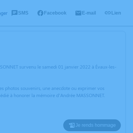
ager
SMS
Facebook
E-mail
Lien
SSONNET survenu le samedi 01 janvier 2022 à Évaux-les-
 des photos souvenirs, une anecdote ou exprimer vos
on dédié à honorer la mémoire d’Andrée MASSONNET.
Je rends hommage