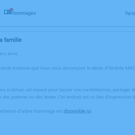
Part
Hommages
0
a famille
hers amis,
grande tristesse que nous vous annonçons le décès d’Andrée MA
ns à utiliser cet espace pour laisser vos condoléances, partager
rs des poèmes ou des textes. Cet endroit est un lieu d'expressi
lantation d’arbre hommage est
disponible ici
.