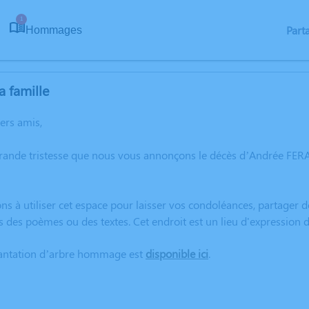
1
Part
Hommages
a famille
hers amis,
grande tristesse que nous vous annonçons le décès d’Andrée F
ns à utiliser cet espace pour laisser vos condoléances, partager
rs des poèmes ou des textes. Cet endroit est un lieu d'expressi
lantation d’arbre hommage est
disponible ici
.