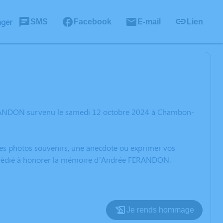
ager
SMS
Facebook
E-mail
Lien
ERANDON survenu le samedi 12 octobre 2024 à Chambon-
 des photos souvenirs, une anecdote ou exprimer vos
on dédié à honorer la mémoire d’Andrée FERANDON.
Je rends hommage