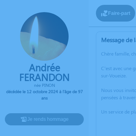
Faire-part
Message de l
Chère famille, c
Andrée
C’est avec une 
FERANDON
sur-Voueize.
née PINON
Nous vous invito
décédée le 12 octobre 2024 à l'âge de 97
pensées à trave
ans
Un service de p
Je rends hommage